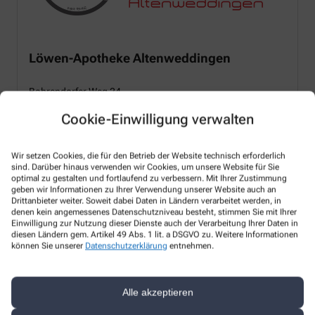
Löwen-Apotheke Altenweddingen
Bahrendorfer Weg 24
39171 Sülzetal OT Altenweddingen
Cookie-Einwilligung verwalten
Telefon
: +49-3 92 05 2 12 75
Fax
: +49-3920520927
Email
: kontakt@apotheke-altenweddingen.de
Wir setzen Cookies, die für den Betrieb der Website technisch erforderlich
sind. Darüber hinaus verwenden wir Cookies, um unsere Website für Sie
optimal zu gestalten und fortlaufend zu verbessern. Mit Ihrer Zustimmung
Zur Website
geben wir Informationen zu Ihrer Verwendung unserer Website auch an
Drittanbieter weiter. Soweit dabei Daten in Ländern verarbeitet werden, in
denen kein angemessenes Datenschutzniveau besteht, stimmen Sie mit Ihrer
Einwilligung zur Nutzung dieser Dienste auch der Verarbeitung Ihrer Daten in
Unsere Leistungen
diesen Ländern gem. Artikel 49 Abs. 1 lit. a DSGVO zu. Weitere Informationen
können Sie unserer
Datenschutzerklärung
entnehmen.
Anmessen
Alle akzeptieren
Kompressionsstrümpfe