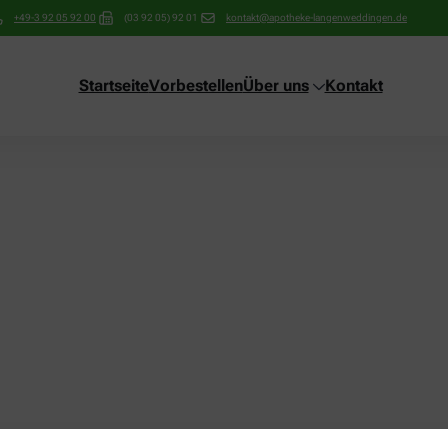
+49-3 92 05 92 00
(03 92 05) 92 01
kontakt@apotheke-langenweddingen.de
Startseite
Vorbestellen
Über uns
Kontakt