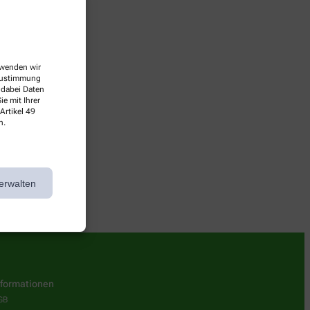
erwenden wir
 Zustimmung
 dabei Daten
e mit Ihrer
Artikel 49
n.
 wieder vorbei!
erwalten
nformationen
GB