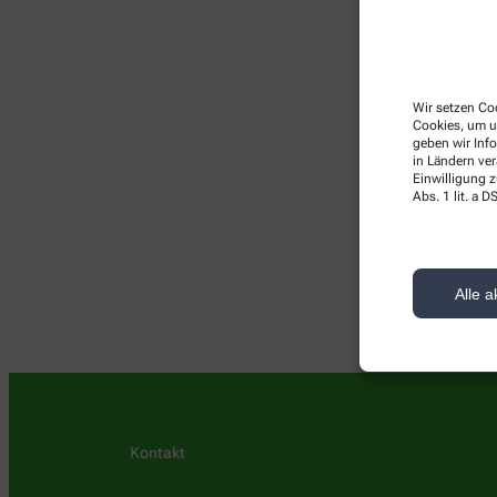
Wir setzen Coo
Cookies, um u
geben wir Inf
in Ländern ve
Einwilligung z
Abs. 1 lit. a
Im Moment habe
Alle a
Kontakt