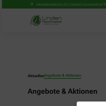
Halberstädter Straße 45 d
,
39171
Sülzetal OT Langenweddingen
Angebote & Aktionen
Aktuelles
Angebote & Aktionen