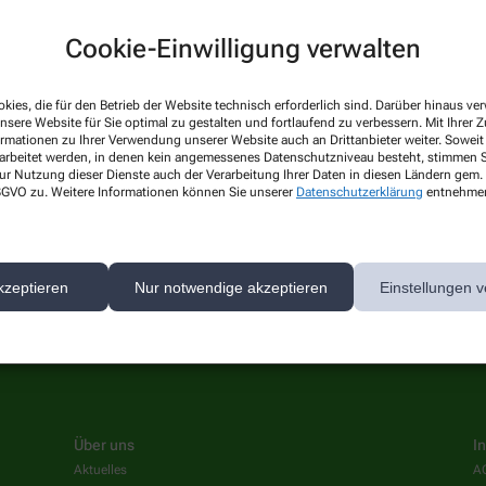
Cookie-Einwilligung verwalten
kies, die für den Betrieb der Website technisch erforderlich sind. Darüber hinaus v
nsere Website für Sie optimal zu gestalten und fortlaufend zu verbessern. Mit Ihrer
ormationen zu Ihrer Verwendung unserer Website auch an Drittanbieter weiter. Soweit
rarbeitet werden, in denen kein angemessenes Datenschutzniveau besteht, stimmen Si
ur Nutzung dieser Dienste auch der Verarbeitung Ihrer Daten in diesen Ländern gem. 
 DSGVO zu. Weitere Informationen können Sie unserer
Datenschutzerklärung
entnehme
n wir keine Aktionen oder Angebote. Bitte schauen Sie später
kzeptieren
Nur notwendige akzeptieren
Einstellungen v
Über uns
I
Aktuelles
A